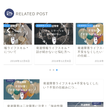
RELATED POST
障害スキル
発達障害スキル
発達障害スキル
達情報ライフスキル＊
発達情報ライフスキル＊
発達障害ライフスキル
く力について
話が続かないと悩む方へ
不安をなくしたい？
の仕組...
2018年12月6日
2018年12月9日
2019年4
発達障害ライフスキル✳︎不安をなくした
い？不安の仕組みにつ...
発達障害は二次障害に注意！「強迫性障