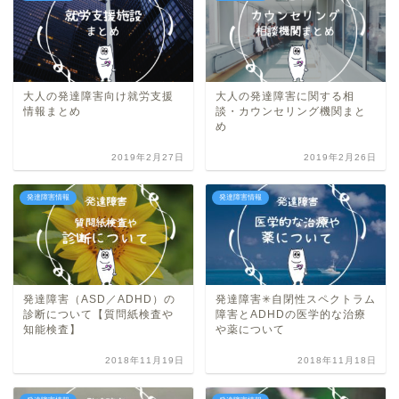
大人の発達障害向け就労支援
大人の発達障害に関する相
情報まとめ
談・カウンセリング機関まと
め
2019年2月27日
2019年2月26日
発達障害情報
発達障害情報
発達障害（ASD／ADHD）の
発達障害✳︎自閉性スペクトラム
診断について【質問紙検査や
障害とADHDの医学的な治療
知能検査】
や薬について
2018年11月19日
2018年11月18日