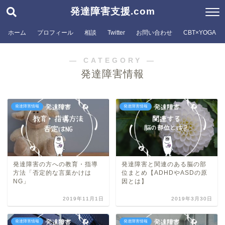
発達障害支援.com
ホーム
プロフィール
相談
Twitter
お問い合わせ
CBT×YOGA
― CATEGORY ―
発達障害情報
発達障害情報
発達障害情報
発達障害の方への教育・指導
発達障害と関連のある脳の部
方法「否定的な言葉かけは
位まとめ【ADHDやASDの原
NG」
因とは】
2019年11月1日
2019年3月30日
発達障害情報
発達障害情報