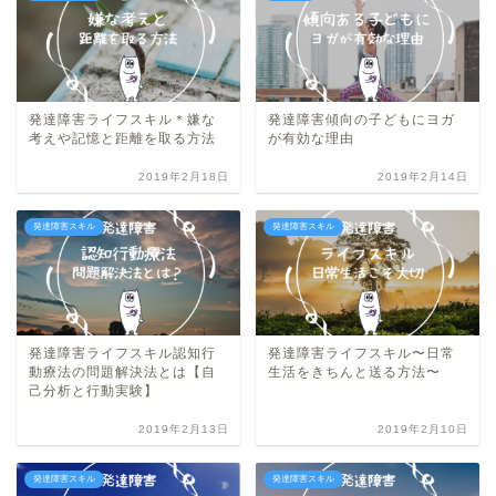
発達障害ライフスキル＊嫌な
発達障害傾向の子どもにヨガ
考えや記憶と距離を取る方法
が有効な理由
2019年2月18日
2019年2月14日
発達障害スキル
発達障害スキル
発達障害ライフスキル認知行
発達障害ライフスキル〜日常
動療法の問題解決法とは【自
生活をきちんと送る方法〜
己分析と行動実験】
2019年2月13日
2019年2月10日
発達障害スキル
発達障害スキル