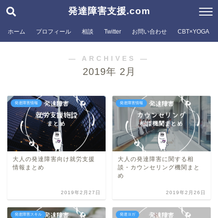
発達障害支援.com
ホーム
プロフィール
相談
Twitter
お問い合わせ
CBT×YOGA
― ARCHIVES ―
2019年 2月
発達障害情報
発達障害情報
大人の発達障害向け就労支援
大人の発達障害に関する相
情報まとめ
談・カウンセリング機関まと
め
2019年2月27日
2019年2月26日
発達障害スキル
発達ヨガ