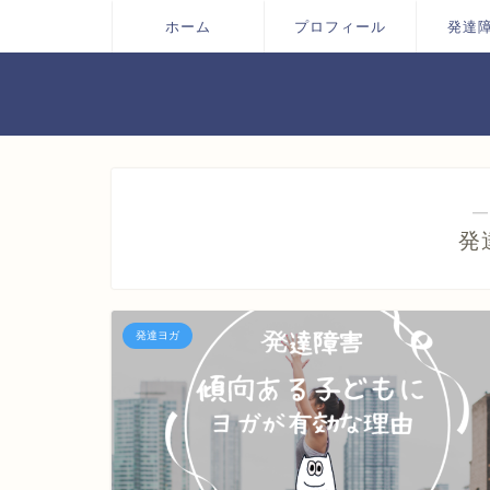
ホーム
プロフィール
発達
―
発
発達ヨガ