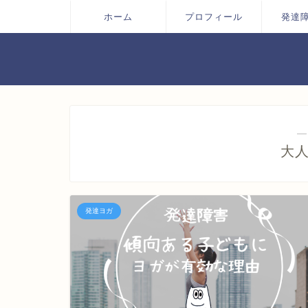
ホーム
プロフィール
発達
―
大
発達ヨガ