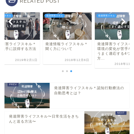
RELATED POST
障害スキル
発達障害スキル
発達障害スキル
達障害ライフスキル＊
発達情報ライフスキル＊
発達障害ライフスキ
を上手に説得する方法
聞く力について
環境の変化が苦手な
は？
うまく適応する4つ
方...
2019年2月1日
2018年12月6日
2018年11月
発達障害ライフスキル＊認知行動療法の
自動思考とは？
発達障害ライフスキル〜日常生活をきち
んと送る方法〜