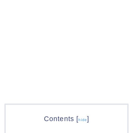
Contents
[
]
hide