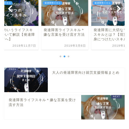
障害スキル
発達障害スキル
発達障害スキル
達障害ライフスキル＊
発達障害に大切なライフ
WHOのいうライフス
な言葉を受け流す方法
スキルとは？【現実的に
ルについて解説【発
身につけたいスキル】
害の方へ】
2019年3月6日
2019年1月13日
2018年11
大人の発達障害向け就労支援情報まとめ
発達障害ライフスキル＊嫌な言葉を受け
流す方法