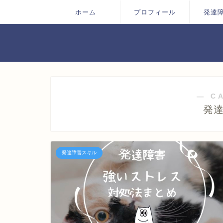
ホーム
プロフィール
発達
― C
発
発達障害スキル