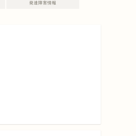
発達障害情報
発達障害スキ
発達障
葉やイ
発達障害スキ